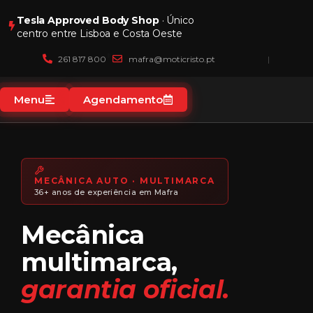
Tesla Approved Body Shop
· Único
centro entre Lisboa e Costa Oeste
(1)
261 817 800
mafra@moticristo.pt
Menu
Agendamento
MECÂNICA AUTO · MULTIMARCA
36+ anos de experiência em Mafra
Mecânica
multimarca,
garantia oficial.