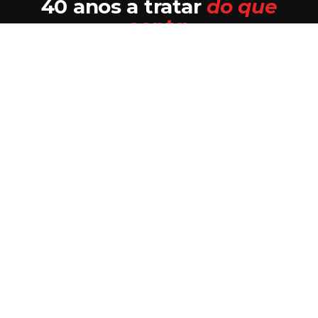
40 anos a tratar
do que
conta.
Mecânica multimarca com equipamento de
diagnóstico moderno e técnicos com formação
nas principais marcas. Acompanhamento
personalizado em cada intervenção.
40+ anos de experiência
Em Mafra desde 1986. Continuidade na
equipa técnica.